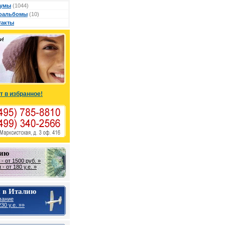
умы
(1044)
оальбомы
(10)
такты
т в избранное!
лию
- от 1500 руб. »
- от 180 у.е. »
 в Италию
вание
30 y.e. »»