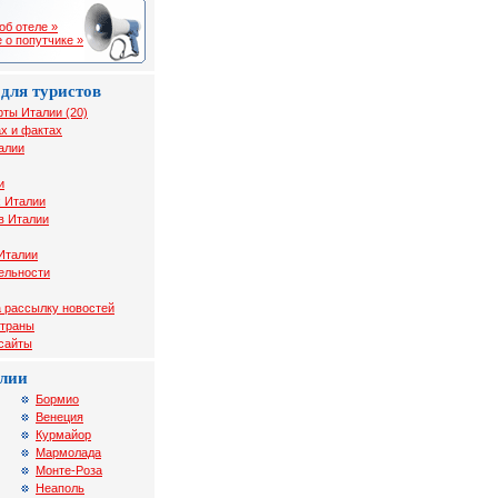
об отеле »
 о попутчике »
для туристов
рты Италии (20)
х и фактах
алии
и
х Италии
в Италии
Италии
ельности
 рассылку новостей
страны
 сайты
лии
Бормио
Венеция
Курмайор
Мармолада
Монте-Роза
Неаполь