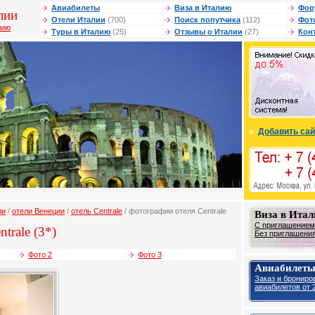
Авиабилеты
Виза в Италию
Фор
лии
Отели Италии
(700)
Поиск попутчика
(112)
Фот
лию
Туры в Италию
(25)
Отзывы о Италии
(27)
Кон
Добавить сай
ли
/
отели Венеции
/
отель Centrale
/ фотографии отеля Centrale
Виза в Ита
С приглашением 
trale (3*)
Без приглашения 
Фото 2
Фото 3
Авиабилеты
Заказ и брониро
авиабилетов от 2