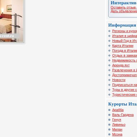
Интерактив
Оставить отзыв 
Дать объявление
Информация 
Регионы и куро
Италия в цифра
Новый Год в Ит
Карта Италии
Погода в Итали
Отдых в замка
Недвижимость 
Аренда яхт
Развлечения в 
Достопримечат
Новости
Подписаться на
Туры в другие 
Туристические
Курорты Ита
Арабба
Валь-Гардена
Генуя
Ливиньо
Милан
Моэна