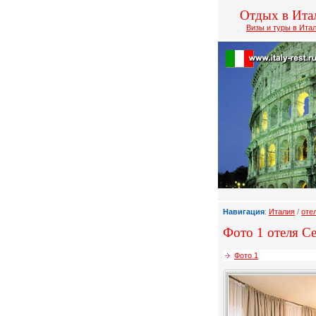
Отдых в Ита
Визы и туры в Ита
Навигация
:
Италия
/
оте
Фото 1 отеля Cen
Фото 1