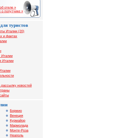
об отеле »
 о попутчике »
для туристов
рты Италии (20)
х и фактах
алии
и
х Италии
в Италии
Италии
ельности
 рассылку новостей
страны
 сайты
лии
Бормио
Венеция
Курмайор
Мармолада
Монте-Роза
Неаполь