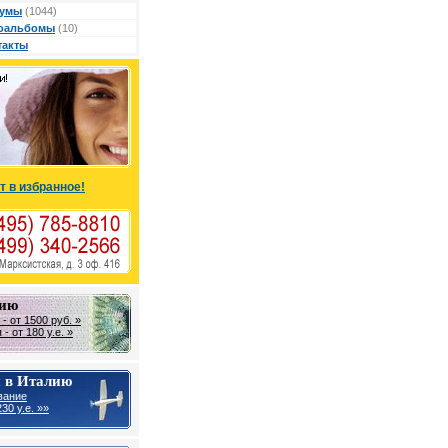
умы
(1044)
оальбомы
(10)
такты
т в избранное!
лию
- от 1500 руб. »
- от 180 у.е. »
 в Италию
вание
30 y.e. »»