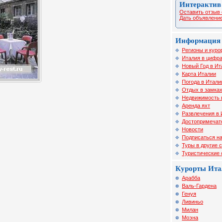
Интерактив
Оставить отзыв 
Дать объявление
Информация 
Регионы и куро
Италия в цифра
Новый Год в Ит
Карта Италии
Погода в Итали
Отдых в замка
Недвижимость 
Аренда яхт
Развлечения в 
Достопримечат
Новости
Подписаться на
Туры в другие 
Туристические
Курорты Ита
Арабба
Валь-Гардена
Генуя
Ливиньо
Милан
Моэна