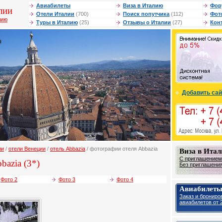
Авиабилеты
Виза в Италию
Фор
лии
Отели Италии
(700)
Поиск попутчика
(112)
Фот
лию
Туры в Италию
(25)
Отзывы о Италии
(27)
Кон
Добавить сай
ли
/
отели Венеции
/
отель Abbazia
/ фотографии отеля Abbazia
Виза в Ита
С приглашением 
bazia (3*)
Без приглашения 
Фото 2
Фото 3
Фото 4
Авиабилеты
Заказ и брониро
авиабилетов от 2