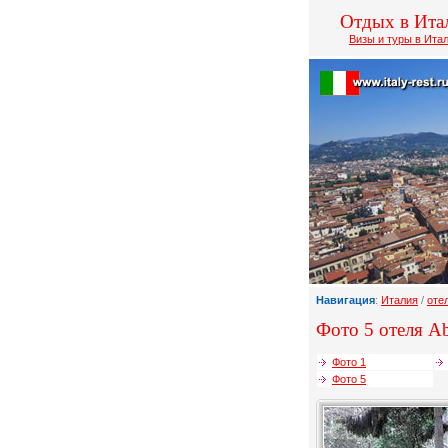
Отдых в Ита
Визы и туры в Ита
Навигация
:
Италия
/
оте
Фото 5 отеля Ab
Фото 1
Фото 5