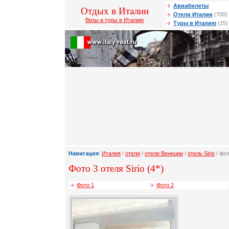
Авиабилеты
Отдых в Италии
Отели Италии
(700)
Визы и туры в Италию
Туры в Италию
(25)
Навигация
:
Италия
/
отели
/
отели Венеции
/
отель Sirio
/ фот
Фото 3 отеля Sirio (4*)
Фото 1
Фото 2