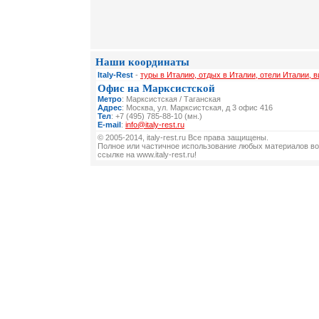
Наши координаты
Italy-Rest
-
туры в Италию, отдых в Италии, отели Италии, 
Офис на Марксистской
Метро
: Марксистская / Таганская
Адрес
: Москва, ул. Марксистская, д 3 офис 416
Тел
: +7 (495) 785-88-10 (мн.)
E-mail
:
info@italy-rest.ru
© 2005-2014, italy-rest.ru Все права защищены.
Полное или частичное использование любых материалов во
ссылке на www.italy-rest.ru!