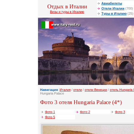
Авиабилеты
Отдых в Италии
Отели Италии
(700)
Визы и туры в Италию
Туры в Италию
(25)
Навигация
:
Италия
/
отели
/
отели Венеции
/
отель Hungaria 
Hungaria Palace
Фото 3 отеля Hungaria Palace (4*)
Фото 1
Фото 2
Фото 3
Фото 5