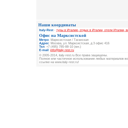
Наши координаты
Italy-Rest
-
туры в Италию, отдых в Италии, отели Италии, 
Офис на Марксистской
Метро
: Марксистская / Таганская
Адрес
: Москва, ул. Марксистская, д 3 офис 416
Тел
: +7 (495) 785-88-10 (мн.)
E-mail
:
info@italy-rest.ru
© 2005-2014, italy-rest.ru Все права защищены.
Полное или частичное использование любых материалов во
ссылке на www.italy-rest.ru!