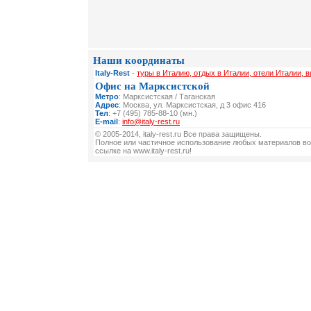
Наши координаты
Italy-Rest
-
туры в Италию, отдых в Италии, отели Италии, 
Офис на Марксистской
Метро
: Марксистская / Таганская
Адрес
: Москва, ул. Марксистская, д 3 офис 416
Тел
: +7 (495) 785-88-10 (мн.)
E-mail
:
info@italy-rest.ru
© 2005-2014, italy-rest.ru Все права защищены.
Полное или частичное использование любых материалов во
ссылке на www.italy-rest.ru!