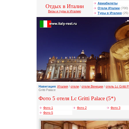
Авиабилеты
Отдых в Италии
Отели Италии
(700)
Визы и туры в Италию
Туры в Италию
(25)
Навигация
:
Италия
/
отели
/
отели Венеции
/
отель Lc Gritti 
Gritti Palace
Фото 5 отеля Lc Gritti Palace (5*)
Фото 1
Фото 2
Фото 3
Фото 5