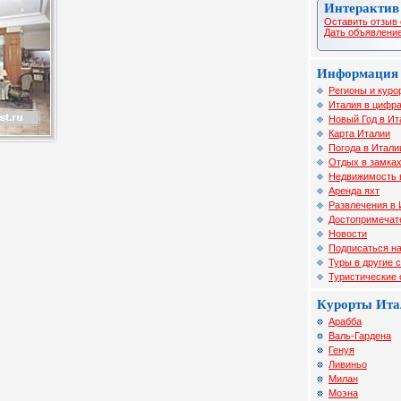
Интерактив
Оставить отзыв 
Дать объявление
Информация 
Регионы и куро
Италия в цифра
Новый Год в Ит
Карта Италии
Погода в Итали
Отдых в замка
Недвижимость 
Аренда яхт
Развлечения в 
Достопримечат
Новости
Подписаться на
Туры в другие 
Туристические
Курорты Ита
Арабба
Валь-Гардена
Генуя
Ливиньо
Милан
Моэна