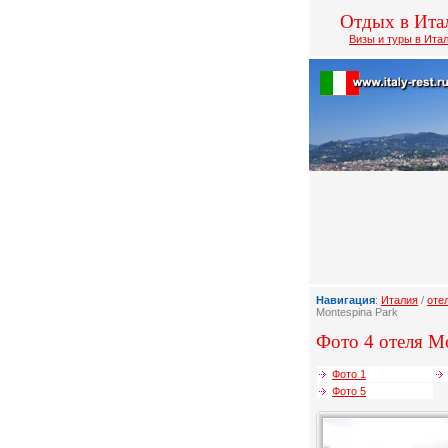
Отдых в Ита
Визы и туры в Ита
Навигация
:
Италия
/
оте
Montespina Park
Фото 4 отеля Mo
Фото 1
Фото 5