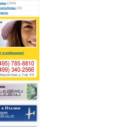
умы
(1044)
оальбомы
(10)
такты
т в избранное!
лию
- от 1500 руб. »
- от 180 у.е. »
 в Италию
вание
30 y.e. »»