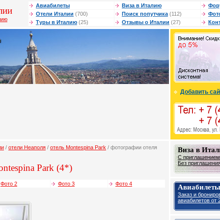
Авиабилеты
Виза в Италию
Фор
лии
Отели Италии
(700)
Поиск попутчика
(112)
Фот
лию
Туры в Италию
(25)
Отзывы о Италии
(27)
Кон
Добавить сай
ли
/
отели Неаполя
/
отель Montespina Park
/ фотографии отеля
Виза в Ита
С приглашением 
Без приглашения 
ntespina Park (4*)
Фото 2
Фото 3
Фото 4
Авиабилеты
Заказ и брониро
авиабилетов от 2