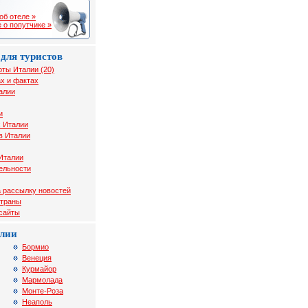
об отеле »
 о попутчике »
для туристов
рты Италии (20)
х и фактах
алии
и
х Италии
в Италии
Италии
ельности
 рассылку новостей
страны
 сайты
лии
Бормио
Венеция
Курмайор
Мармолада
Монте-Роза
Неаполь