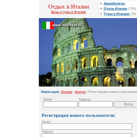
Авиабилеты
Отдых в Италии
Отели Италии
(700)
Визы и туры в Италию
Туры в Италию
(25)
Навигация
:
Италия
/
форум
/ Регистрация нового пользоват
Логин:
Пароль:
Регистрация нового пользователя:
Логин:
Пароль: