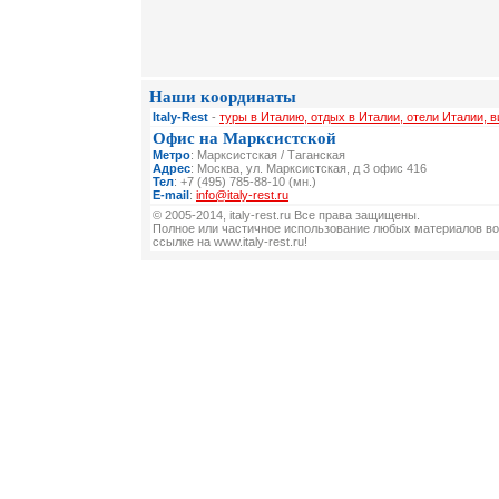
Наши координаты
Italy-Rest
-
туры в Италию, отдых в Италии, отели Италии, 
Офис на Марксистской
Метро
: Марксистская / Таганская
Адрес
: Москва, ул. Марксистская, д 3 офис 416
Тел
: +7 (495) 785-88-10 (мн.)
E-mail
:
info@italy-rest.ru
© 2005-2014, italy-rest.ru Все права защищены.
Полное или частичное использование любых материалов во
ссылке на www.italy-rest.ru!